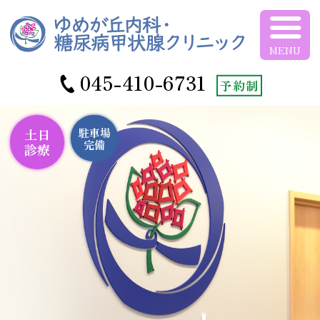
横浜市泉区の糖
045-410-6731
予約制
駐車場
土日
完備
診療