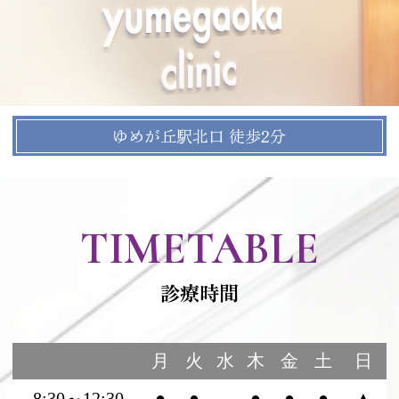
ゆめが丘駅北口 徒歩2分
TIMETABLE
診療時間
月
火
水
木
金
土
日
8:30～12:30
●
●
-
●
●
●
▲