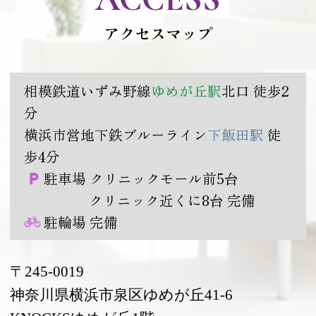
アクセスマップ
相模鉄道いずみ野線
ゆめが丘駅
北口 徒歩2
分
横浜市営地下鉄ブルーライン
下飯田駅
徒
歩4分
駐車場 クリニックモール前5台
クリニック近くに8台 完備
駐輪場 完備
〒245-0019
神奈川県横浜市泉区ゆめが丘41-6